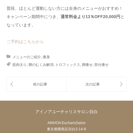
普段、ほとんど運動しない方には全身のメニューがおすすめ！
キャンペーン期間中につき、
通常料金より13％OFF20,000円
と
なっています。
ご予約はこちらから
メニューのご紹介
,
痩身
筋肉太り
,
脚のむくみ解消
,
トロフィックス
,
脚痩せ
,
部分痩せ
アイノアユーチャリスサロン目白
AINHOA EucharisSalon
東京都豊島区目白3-14-8