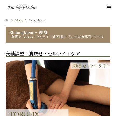
Menu
SlimingMenu
SlimingMenu～痩身
脚痩せ・むくみ・セルライト/皮下脂肪・だぶつき肉/筋膜リリース
美軸調整～脚痩せ・セルライトケア