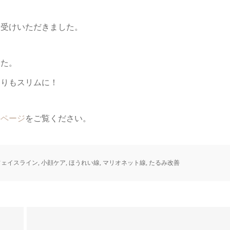
お受けいただきました。
した。
回りもスリムに！
のページ
をご覧ください。
フェイスライン
,
小顔ケア
,
ほうれい線
,
マリオネット線
,
たるみ改善