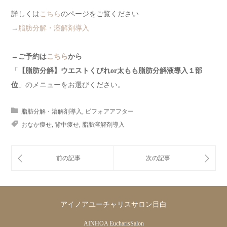
詳しくは
こちら
のページをご覧ください
→
脂肪分解・溶解剤導入
→
ご予約は
こちら
から
「
【脂肪分解】ウエストくびれor太もも脂肪分解液導入１部
位
」のメニューをお選びください。
脂肪分解・溶解剤導入
,
ビフォアアフター
おなか痩せ
,
背中痩せ
,
脂肪溶解剤導入
アイノアユーチャリスサロン目白
AINHOA EucharisSalon