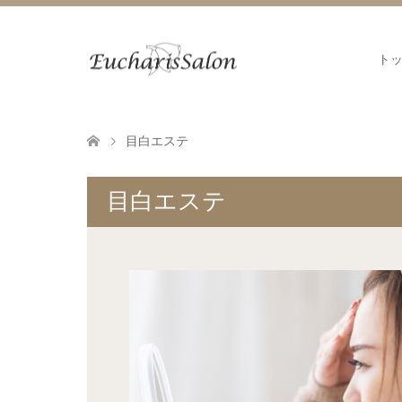
ト
目白エステ
目白エステ